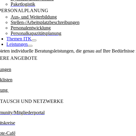
Paketlogistik
PERSONALPLANUNG
Aus- und Weiterbildung
Stellen-/Arbeitsplatzbeschreibungen
Personalentwicklung
Personalkapazitätsplanung
Themen ITK
Leistungen
ieten individuelle Beratungsleistungen, die genau auf Ihre Bedürfnisse 
ERE ANGEBOTE
tungen
klisten
tung
TAUSCH UND NETZWERKE
unity/Mitgliederportal
tskreise
te-Café