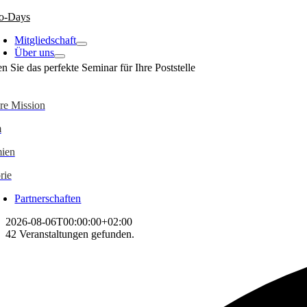
o-Days
Mitgliedschaft
Über uns
n Sie das perfekte Seminar für Ihre Poststelle
re Mission
m
ien
rie
Partnerschaften
2026-08-06T00:00:00+02:00
42 Veranstaltungen gefunden.