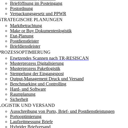
Brieföffnung im Posteingang
Postordnung
Verpackungsgesetz und PPWR
STRATEGISCHE PLANUNGEN
Marktbetrachtung
Make or Buy Dokumentenlogistik
Etat-Planung
Postdienstleister
Briefdienstleister
PROZESSOPTIMIERUNG
Ersetzendes Scannen nach TR-RESISCAN
Musterprozess Digitalisierung
Musterprozess Paketlogistik
Stempelung der Eingangspost
Output-Management Druck und Versand
Benchmarking und Controlling
Hard- und Software
Raumplanung
Sicherheit
LOGISTIK UND VERSAND
Ausschreibung von Porto, Brief- und Postdienstleistungen
Portooptimierung
Laufzeitmessung Briefe
Hybrider Briefversand