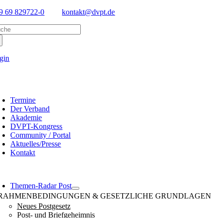
Skip
9 69 829722-0
kontakt@dvpt.de
to
arch
content
:
gin
oggle
avigation
Termine
Der Verband
Akademie
DVPT-Kongress
Community / Portal
Aktuelles/Presse
Kontakt
oggle
avigation
Themen-Radar Post
RAHMENBEDINGUNGEN & GESETZLICHE GRUNDLAGEN
Neues Postgesetz
Post- und Briefgeheimnis