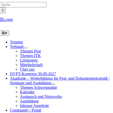
Search
Skip
for:
to
content
Login
Toggle
Navigation
Termine
Verband
Themen Post
Themen ITK
Leistungen
Mitgliedschaft
Über uns
DVPT-Kongress 30.09.2027
Akademie – Weiterbildung für Post- und Dokumentenlogistik |
Seminare und Ausbildung
Themen Schwerpunkte
Kalender
Austausch und Netzwerke
Ausbildung
Inhouse Angebote
Community / Portal