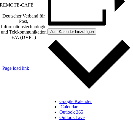
REMOTE-CAFÉ
Deutscher Verband für
Post,
Informationstechnologie
Zum Kalender hinzufügen
und Telekommunikation
e.V. (DVPT)
IMPRESSUM
|
DATENSCHUTZ
|
AGB
Page load link
Go
to
Top
Google Kalender
iCalendar
Outlook 365
Outlook Live