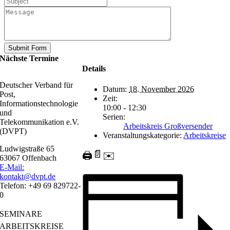
Nächste Termine
Details
Deutscher Verband für
Datum:
18. November 2026
Post,
Zeit:
Informationstechnologie
10:00 - 12:30
und
Serien:
Telekommunikation e.V.
Arbeitskreis Großversender
(DVPT)
Veranstaltungskategorie:
Arbeitskreise
Ludwigstraße 65
📄
🖨️
✉️
63067 Offenbach
E-Mail:
kontakt@dvpt.de
Telefon: +49 69 829722-
0
SEMINARE
ARBEITSKREISE