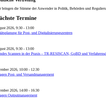
r bringen die Stimme der Anwender in Politik, Behörden und Regulieru
ächste Termine
gust 2026, 9:30
-
13:00
ätsplanung für Post- und Digitalisierungszentren
gust 2026, 9:30
-
13:00
endes Scannen in der Praxis – TR-RESISCAN, GoBD und Verfahrensdo
tember 2026, 10:00
-
12:30
agen Post- und Versandmanagement
tember 2026, 14:00
-
16:30
agen Outputmanagement