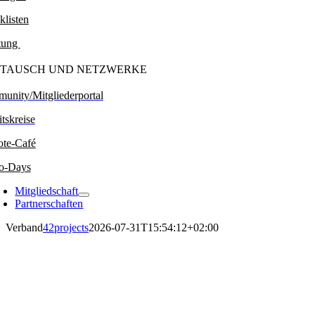
klisten
tung
TAUSCH UND NETZWERKE
unity/Mitgliederportal
tskreise
te-Café
o-Days
Mitgliedschaft
Partnerschaften
Verband
42projects
2026-07-31T15:54:12+02:00