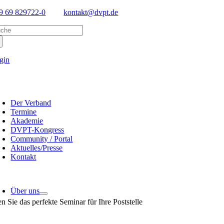
Skip
9 69 829722-0
kontakt@dvpt.de
to
arch
content
:
gin
oggle
avigation
Der Verband
Termine
Akademie
DVPT-Kongress
Community / Portal
Aktuelles/Presse
Kontakt
oggle
avigation
Über uns
n Sie das perfekte Seminar für Ihre Poststelle