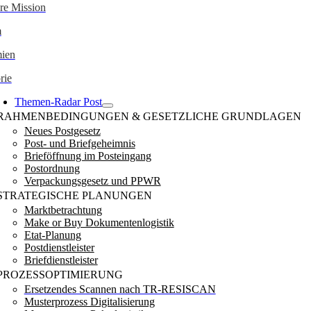
re Mission
m
ien
rie
Themen-Radar Post
RAHMENBEDINGUNGEN & GESETZLICHE GRUNDLAGEN
Neues Postgesetz
Post- und Briefgeheimnis
Brieföffnung im Posteingang
Postordnung
Verpackungsgesetz und PPWR
STRATEGISCHE PLANUNGEN
Marktbetrachtung
Make or Buy Dokumentenlogistik
Etat-Planung
Postdienstleister
Briefdienstleister
PROZESSOPTIMIERUNG
Ersetzendes Scannen nach TR-RESISCAN
Musterprozess Digitalisierung