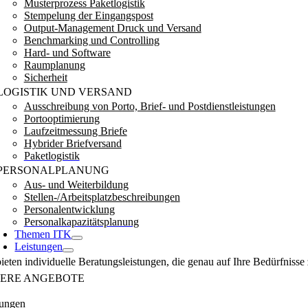
Musterprozess Paketlogistik
Stempelung der Eingangspost
Output-Management Druck und Versand
Benchmarking und Controlling
Hard- und Software
Raumplanung
Sicherheit
LOGISTIK UND VERSAND
Ausschreibung von Porto, Brief- und Postdienstleistungen
Portooptimierung
Laufzeitmessung Briefe
Hybrider Briefversand
Paketlogistik
PERSONALPLANUNG
Aus- und Weiterbildung
Stellen-/Arbeitsplatzbeschreibungen
Personalentwicklung
Personalkapazitätsplanung
Themen ITK
Leistungen
ieten individuelle Beratungsleistungen, die genau auf Ihre Bedürfnisse 
ERE ANGEBOTE
tungen