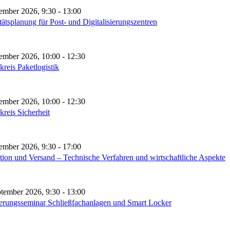
tember 2026, 9:30
-
13:00
ätsplanung für Post- und Digitalisierungszentren
tember 2026, 10:00
-
12:30
kreis Paketlogistik
tember 2026, 10:00
-
12:30
kreis Sicherheit
tember 2026, 9:30
-
17:00
tion und Versand – Technische Verfahren und wirtschaftliche Aspekte
ptember 2026, 9:30
-
13:00
ierungsseminar Schließfachanlagen und Smart Locker