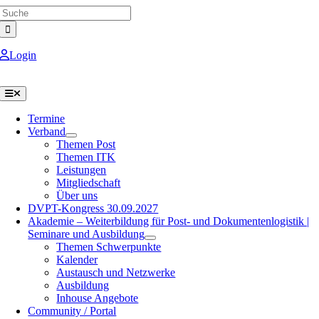
Search
Skip
for:
to
content
Login
Toggle
Navigation
Termine
Verband
Themen Post
Themen ITK
Leistungen
Mitgliedschaft
Über uns
DVPT-Kongress 30.09.2027
Akademie – Weiterbildung für Post- und Dokumentenlogistik |
Seminare und Ausbildung
Themen Schwerpunkte
Kalender
Austausch und Netzwerke
Ausbildung
Inhouse Angebote
Community / Portal