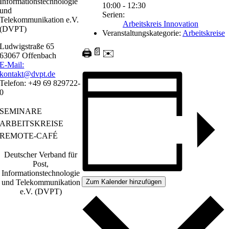
Informationstechnologie
10:00 - 12:30
und
Serien:
Telekommunikation e.V.
Arbeitskreis Innovation
(DVPT)
Veranstaltungskategorie:
Arbeitskreise
Ludwigstraße 65
📄
🖨️
✉️
63067 Offenbach
E-Mail:
kontakt@dvpt.de
Telefon: +49 69 829722-
0
SEMINARE
ARBEITSKREISE
REMOTE-CAFÉ
Deutscher Verband für
Post,
Informationstechnologie
Zum Kalender hinzufügen
und Telekommunikation
e.V. (DVPT)
IMPRESSUM
|
DATENSCHUTZ
|
AGB