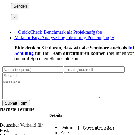
×
«
QuickCheck-Benchmark als Projektaufgabe
Make or Buy-Analyse Digitalisierung Posteingang
»
Bitte denken Sie daran, dass wir alle Seminare auch als
In
Schulung
für Ihr Team durchführen können
(bei Ihnen vor
online)
!
Sprechen Sie uns bitte an.
Nächste Termine
Details
Deutscher Verband für
Datum:
18. November 2025
Post,
Zeit: