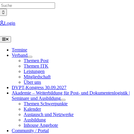
Search
Skip
for:
to
content
Login
Toggle
Navigation
Termine
Verband
Themen Post
Themen ITK
Leistungen
Mitgliedschaft
Über uns
DVPT-Kongress 30.09.2027
Akademie – Weiterbildung für Post- und Dokumentenlogistik |
Seminare und Ausbildung
Themen Schwerpunkte
Kalender
Austausch und Netzwerke
Ausbildung
Inhouse Angebote
Community / Portal