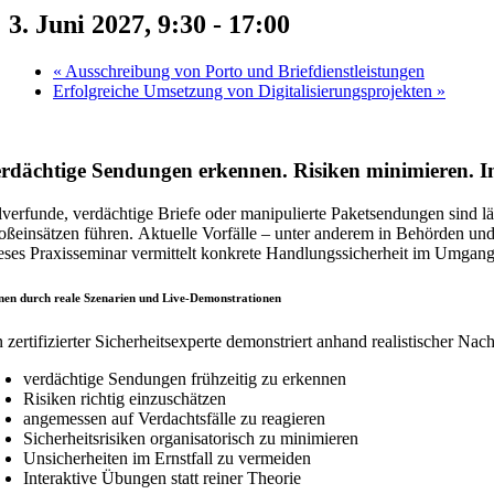
3. Juni 2027, 9:30
-
17:00
«
Ausschreibung von Porto und Briefdienstleistungen
Erfolgreiche Umsetzung von Digitalisierungsprojekten
»
rdächtige Sendungen erkennen. Risiken minimieren. Im
lverfunde, verdächtige Briefe oder manipulierte Paketsendungen sind l
oßeinsätzen führen. Aktuelle Vorfälle – unter anderem in Behörden und 
eses Praxisseminar vermittelt konkrete Handlungssicherheit im Umgang mi
nen durch reale Szenarien und Live-Demonstrationen
n zertifizierter Sicherheitsexperte demonstriert anhand realistischer 
verdächtige Sendungen frühzeitig zu erkennen
Risiken richtig einzuschätzen
angemessen auf Verdachtsfälle zu reagieren
Sicherheitsrisiken organisatorisch zu minimieren
Unsicherheiten im Ernstfall zu vermeiden
Interaktive Übungen statt reiner Theorie