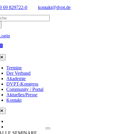
Skip
9 69 829722-0
kontakt@dvpt.de
to
arch
content
:
Login
oggle
avigation
Termine
Der Verband
Akademie
DVPT-Kongress
Community / Portal
Aktuelles/Presse
Kontakt
oggle
avigation
Termine/Kalender
Seminare & Themen
ALLE SEMINARE