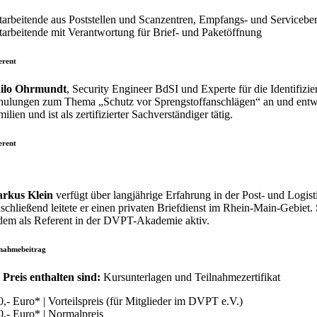
tarbeitende aus Poststellen und Scanzentren, Empfangs- und Servicebere
tarbeitende mit Verantwortung für Brief- und Paketöffnung
erent
ilo Ohrmundt
, Security Engineer BdSI und Experte für die Identifiz
hulungen zum Thema „Schutz vor Sprengstoffanschlägen“ an und entwi
ilien und ist als zertifizierter Sachverständiger tätig.
erent
rkus Klein
verfügt über langjährige Erfahrung in der Post- und Logis
schließend leitete er einen privaten Briefdienst im Rhein-Main-Gebiet
dem als Referent in der DVPT-Akademie aktiv.
lnahmebeitrag
 Preis enthalten sind:
Kursunterlagen und Teilnahmezertifikat
0,- Euro* | Vorteilspreis (für Mitglieder im DVPT e.V.)
0,- Euro* | Normalpreis