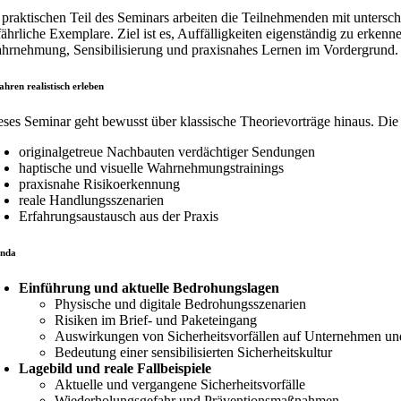
 praktischen Teil des Seminars arbeiten die Teilnehmenden mit untersch
fährliche Exemplare. Ziel ist es, Auffälligkeiten eigenständig zu erk
hrnehmung, Sensibilisierung und praxisnahes Lernen im Vordergrund.
ahren realistisch erleben
eses Seminar geht bewusst über klassische Theorievorträge hinaus. Di
originalgetreue Nachbauten verdächtiger Sendungen
haptische und visuelle Wahrnehmungstrainings
praxisnahe Risikoerkennung
reale Handlungsszenarien
Erfahrungsaustausch aus der Praxis
nda
Einführung und aktuelle Bedrohungslagen
Physische und digitale Bedrohungsszenarien
Risiken im Brief- und Paketeingang
Auswirkungen von Sicherheitsvorfällen auf Unternehmen u
Bedeutung einer sensibilisierten Sicherheitskultur
Lagebild und reale Fallbeispiele
Aktuelle und vergangene Sicherheitsvorfälle
Wiederholungsgefahr und Präventionsmaßnahmen