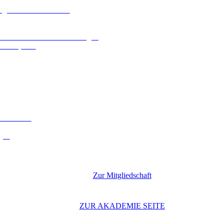
ologien und Kennzahlen
n und behördlichen Zustellungen
che Aspekte
 Leitfaden
gen
Zur Mitgliedschaft
ZUR AKADEMIE SEITE