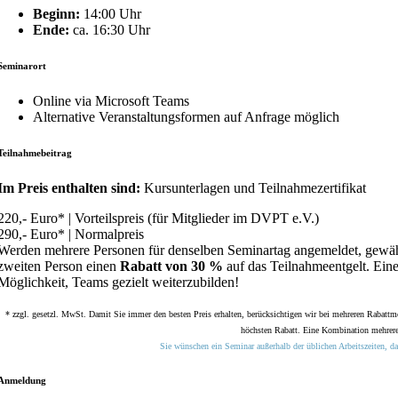
Beginn:
14:00 Uhr
Ende:
ca. 16:30 Uhr
Seminarort
Online via Microsoft Teams
Alternative Veranstaltungsformen auf Anfrage möglich
Teilnahmebeitrag
Im Preis enthalten sind:
Kursunterlagen und Teilnahmezertifikat
220,- Euro* | Vorteilspreis (für Mitglieder im DVPT e.V.)
290,- Euro* | Normalpreis
Werden mehrere Personen für denselben Seminartag angemeldet, gewäh
zweiten Person einen
Rabatt von 30 %
auf das Teilnahmeentgelt. Eine
Möglichkeit, Teams gezielt weiterzubilden!
* zzgl. gesetzl. MwSt. Damit Sie immer den besten Preis erhalten, berücksichtigen wir bei mehreren Rabattm
höchsten Rabatt. Eine Kombination mehrerer
Sie wünschen ein Seminar außerhalb der üblichen Arbeitszeiten, da
Anmeldung