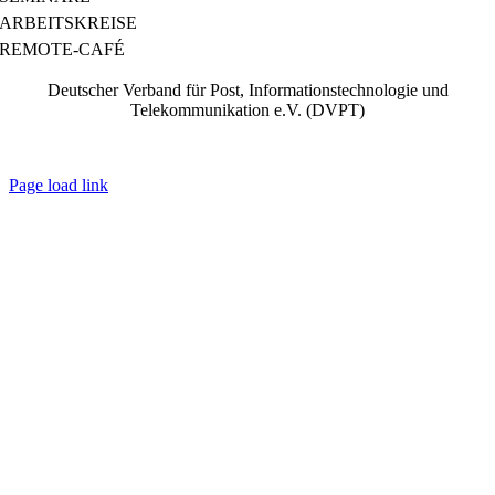
ARBEITSKREISE
REMOTE-CAFÉ
Deutscher Verband für Post, Informationstechnologie und
Telekommunikation e.V. (DVPT)
IMPRESSUM
|
DATENSCHUTZ
|
AGB
Page load link
Go
to
Top