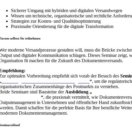
Sicherer Umgang mit hybriden und digitalen Versandwegen
Wissen um technische, organisatorische und rechtliche Anforder
Strategien zur Kosten- und Qualitätsoptimierung
Praxisnahe Orientierung für die digitale Transformation
Darum sollten Sie teilnehmen
Wer moderne Versandprozesse gestalten will, muss die Brücke zwisch
Output und digitaler Kommunikation schlagen. Dieses Seminar zeigt, w
Organisation fit machen für die Zukunft des Dokumentenversands.
Empfehlung:
Zur optimalen Vorbereitung empfiehlt sich vorab der Besuch des
Semin
„
Grundlagen Post- und Versandmanagement
“
, um die regulatorisc
organisatorischen Zusammenhänge des Postmarkts zu verstehen.
Beide Seminare sind Bausteine der
Ausbildung „
Fachkraft für Druc
Dokumentenversand
“
, die praxisnah vermittelt, wie Dokumentenvers
Outputmanagement in Unternehmen und öffentlicher Hand zukunftssiche
werden. Damit schaffen Sie die perfekte Basis für Ihre berufliche Weit
modernen Dokumentenmanagement.
Seminarablauf