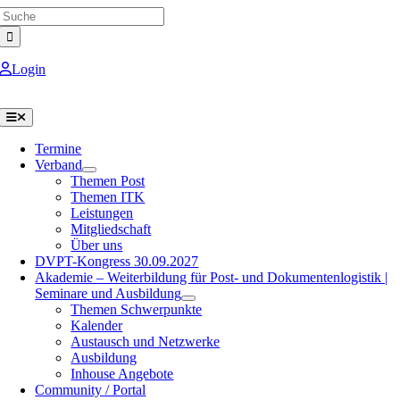
Search
Skip
for:
to
content
Login
Toggle
Navigation
Termine
Verband
Themen Post
Themen ITK
Leistungen
Mitgliedschaft
Über uns
DVPT-Kongress 30.09.2027
Akademie – Weiterbildung für Post- und Dokumentenlogistik |
Seminare und Ausbildung
Themen Schwerpunkte
Kalender
Austausch und Netzwerke
Ausbildung
Inhouse Angebote
Community / Portal