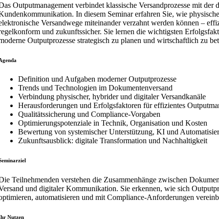
Das Outputmanagement verbindet klassische Versandprozesse mit der d
Kundenkommunikation. In diesem Seminar erfahren Sie, wie physische
elektronische Versandwege miteinander verzahnt werden können – effiz
regelkonform und zukunftssicher. Sie lernen die wichtigsten Erfolgsfa
moderne Outputprozesse strategisch zu planen und wirtschaftlich zu bet
Agenda
Definition und Aufgaben moderner Outputprozesse
Trends und Technologien im Dokumentenversand
Verbindung physischer, hybrider und digitaler Versandkanäle
Herausforderungen und Erfolgsfaktoren für effizientes Outputm
Qualitätssicherung und Compliance-Vorgaben
Optimierungspotenziale in Technik, Organisation und Kosten
Bewertung von systemischer Unterstützung, KI und Automatisie
Zukunftsausblick: digitale Transformation und Nachhaltigkeit
Seminarziel
Die Teilnehmenden verstehen die Zusammenhänge zwischen Dokument
Versand und digitaler Kommunikation. Sie erkennen, wie sich Outputp
optimieren, automatisieren und mit Compliance-Anforderungen vereinb
Ihr Nutzen