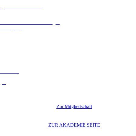
ologien und Kennzahlen
n und behördlichen Zustellungen
che Aspekte
 Leitfaden
gen
Zur Mitgliedschaft
ZUR AKADEMIE SEITE