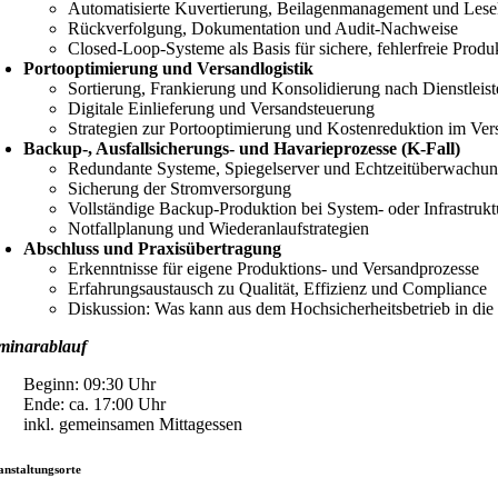
Automatisierte Kuvertierung, Beilagenmanagement und Lese
Rückverfolgung, Dokumentation und Audit-Nachweise
Closed-Loop-Systeme als Basis für sichere, fehlerfreie Produ
Portooptimierung und Versandlogistik
Sortierung, Frankierung und Konsolidierung nach Dienstleist
Digitale Einlieferung und Versandsteuerung
Strategien zur Portooptimierung und Kostenreduktion im Ve
Backup-, Ausfallsicherungs- und Havarieprozesse (K-Fall)
Redundante Systeme, Spiegelserver und Echtzeitüberwachu
Sicherung der Stromversorgung
Vollständige Backup-Produktion bei System- oder Infrastruktu
Notfallplanung und Wiederanlaufstrategien
Abschluss und Praxisübertragung
Erkenntnisse für eigene Produktions- und Versandprozesse
Erfahrungsaustausch zu Qualität, Effizienz und Compliance
Diskussion: Was kann aus dem Hochsicherheitsbetrieb in die
minarablauf
Beginn: 09:30 Uhr
Ende: ca. 17:00 Uhr
inkl. gemeinsamen Mittagessen
anstaltungsorte