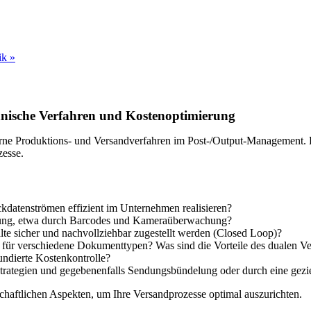
tik
»
nische Verfahren und Kostenoptimierung
erne Produktions- und Versandverfahren im Post-/Output-Management. E
zesse.
ckdatenströmen effizient im Unternehmen realisieren?
erung, etwa durch Barcodes und Kameraüberwachung?
te sicher und nachvollziehbar zugestellt werden (Closed Loop)?
 für verschiedene Dokumenttypen? Was sind die Vorteile des dualen Ve
ndierte Kostenkontrolle?
trategien und gegebenenfalls Sendungsbündelung oder durch eine gezie
chaftlichen Aspekten, um Ihre Versandprozesse optimal auszurichten.