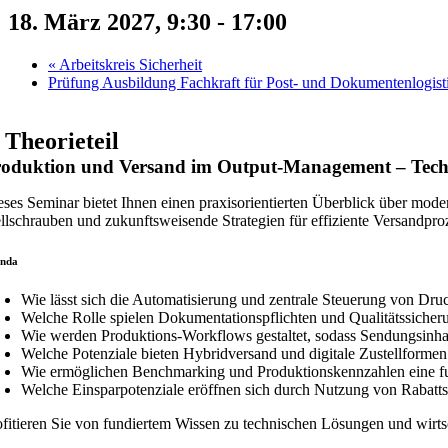
18. März 2027, 9:30
-
17:00
«
Arbeitskreis Sicherheit
Prüfung Ausbildung Fachkraft für Post- und Dokumentenlogis
. Theorieteil
oduktion und Versand im Output-Management – Tech
eses Seminar bietet Ihnen einen praxisorientierten Überblick über mod
ellschrauben und zukunftsweisende Strategien für effiziente Versandpro
nda
Wie lässt sich die Automatisierung und zentrale Steuerung von Dru
Welche Rolle spielen Dokumentationspflichten und Qualitätssich
Wie werden Produktions-Workflows gestaltet, sodass Sendungsinhal
Welche Potenziale bieten Hybridversand und digitale Zustellformen
Wie ermöglichen Benchmarking und Produktionskennzahlen eine fu
Welche Einsparpotenziale eröffnen sich durch Nutzung von Rabatts
ofitieren Sie von fundiertem Wissen zu technischen Lösungen und wirts