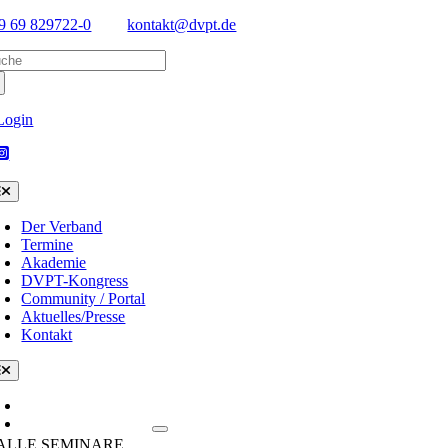
Skip
9 69 829722-0
kontakt@dvpt.de
to
arch
content
:
Login
oggle
avigation
Der Verband
Termine
Akademie
DVPT-Kongress
Community / Portal
Aktuelles/Presse
Kontakt
oggle
avigation
Termine/Kalender
Seminare & Themen
ALLE SEMINARE