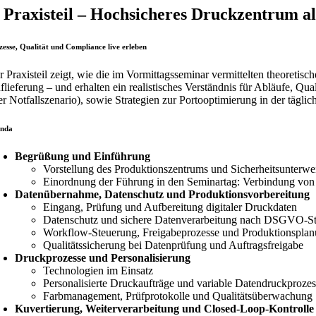
. Praxisteil – Hochsicheres Druckzentrum al
zesse, Qualität und Compliance live erleben
r Praxisteil zeigt, wie die im Vormittagsseminar vermittelten theoreti
flieferung – und erhalten ein realistisches Verständnis für Abläufe, Qu
er Notfallszenario), sowie Strategien zur Portooptimierung in der täglic
nda
Begrüßung und Einführung
Vorstellung des Produktionszentrums und Sicherheitsunterw
Einordnung der Führung in den Seminartag: Verbindung von
Datenübernahme, Datenschutz und Produktionsvorbereitung
Eingang, Prüfung und Aufbereitung digitaler Druckdaten
Datenschutz und sichere Datenverarbeitung nach DSGVO-S
Workflow-Steuerung, Freigabeprozesse und Produktionspla
Qualitätssicherung bei Datenprüfung und Auftragsfreigabe
Druckprozesse und Personalisierung
Technologien im Einsatz
Personalisierte Druckaufträge und variable Datendruckproze
Farbmanagement, Prüfprotokolle und Qualitätsüberwachung
Kuvertierung, Weiterverarbeitung und Closed-Loop-Kontrolle