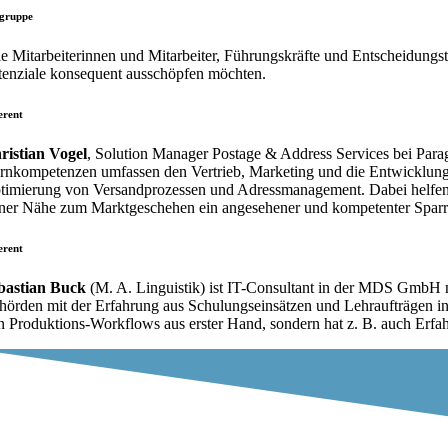
lgruppe
le Mitarbeiterinnen und Mitarbeiter, Führungskräfte und Entscheidungst
tenziale konsequent ausschöpfen möchten.
erent
ristian Vogel
, Solution Manager Postage & Address Services bei Para
rnkompetenzen umfassen den Vertrieb, Marketing und die Entwicklung von
timierung von Versandprozessen und Adressmanagement. Dabei helfen ihm
iner Nähe zum Marktgeschehen ein angesehener und kompetenter Sparri
erent
bastian Buck
(M. A. Linguistik) ist IT-Consultant in der MDS GmbH
hörden mit der Erfahrung aus Schulungseinsätzen und Lehraufträgen in
n Produktions-Workflows aus erster Hand, sondern hat z. B. auch Erf