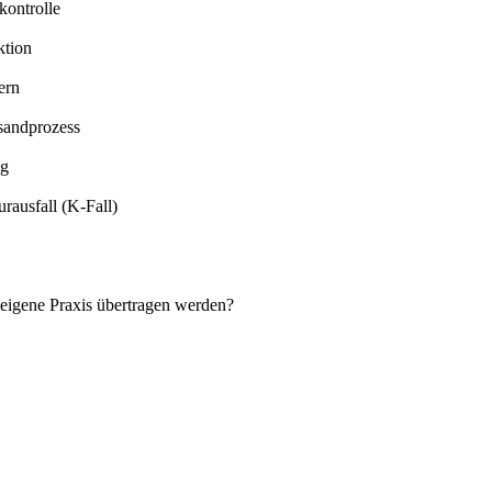
kontrolle
ktion
ern
rsandprozess
ng
rausfall (K-Fall)
 eigene Praxis übertragen werden?