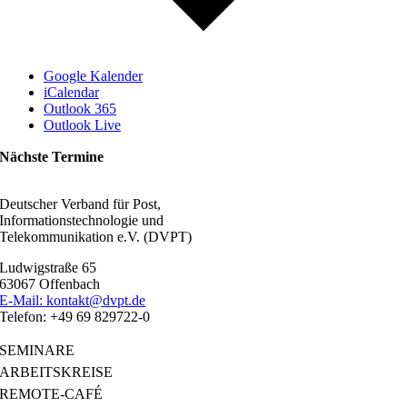
Google Kalender
iCalendar
Outlook 365
Outlook Live
Nächste Termine
Deutscher Verband für Post,
Informationstechnologie und
Telekommunikation e.V. (DVPT)
Ludwigstraße 65
63067 Offenbach
E-Mail: kontakt@dvpt.de
Telefon: +49 69 829722-0
SEMINARE
ARBEITSKREISE
REMOTE-CAFÉ