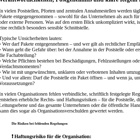
In vielen Poststellen, Pforten und zentralen Annahmestellen werden tägl
Pakete entgegengenommen – sowohl für das Unternehmen als auch für
oder externe Personen. Was auf den ersten Blick unkompliziert wirkt, ist
eine rechtlich besonders sensible Schnittstelle.
Typische Unsicherheiten lauten:
• Wer darf Pakete entgegennehmen – und wer gilt als rechtlicher Empf
• Wann geht die Gefahr über: bei der Annahme in der Poststelle oder er
die Fachabteilung?
• Welche Pflichten bestehen bei Beschädigungen, Fehlzustellungen ode
Verdachtsmomenten?
• Wie ist mit ungewünschten, unklaren oder verbotenen Inhalten umzu
• Und vor allem: Darf die Poststelle ein Paket öffnen – und wenn ja, u
Voraussetzungen?
In vielen Organisationen fehlen verbindliche, schriftlich festgelegte R
entstehen erhebliche Rechts- und Haftungsrisiken – für die Poststelle, d
Leitungsebene und das gesamte Unternehmen oder die öffentliche Hand.
kann dies sogar als Organisationsverschulden gewertet werden.
Die Risiken bei fehlenden Regelungen
❗ Haftungsrisiko für die Organisation: