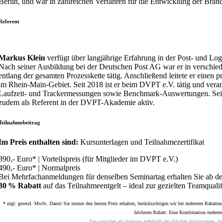
Berlin, und war in zahlreichen Verfahren für die Entwicklung der Branc
Referent
Markus Klein
verfügt über langjährige Erfahrung in der Post- und Log
Nach seiner Ausbildung bei der Deutschen Post AG war er in verschie
entlang der gesamten Prozesskette tätig. Anschließend leitete er einen p
im Rhein-Main-Gebiet. Seit 2018 ist er beim DVPT e.V. tätig und veran
Laufzeit- und Trackermessungen sowie Benchmark-Auswertungen. Seit 
zudem als Referent in der DVPT-Akademie aktiv.
Teilnahmebeitrag
Im Preis enthalten sind:
Kursunterlagen und Teilnahmezertifikat
390,- Euro* | Vorteilspreis (für Mitglieder im DVPT e.V.)
490,- Euro* | Normalpreis
Bei Mehrfachanmeldungen für denselben Seminartag erhalten Sie ab de
30 % Rabatt
auf das Teilnahmeentgelt – ideal zur gezielten Teamqualif
* zzgl. gesetzl. MwSt. Damit Sie immer den besten Preis erhalten, berücksichtigen wir bei mehreren Rabattm
höchsten Rabatt. Eine Kombination mehrerer
Sie wünschen ein Seminar außerhalb der üblichen Arbeitszeiten, da