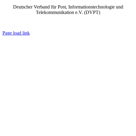
Deutscher Verband für Post, Informationstechnologie und
Telekommunikation e.V. (DVPT)
IMPRESSUM
|
DATENSCHUTZ
|
AGB
Page load link
Go
to
Top