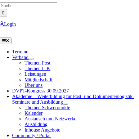
Search
Skip
for:
to
content
Login
Toggle
Navigation
Termine
Verband
Themen Post
Themen ITK
Leistungen
Mitgliedschaft
Über uns
DVPT-Kongress 30.09.2027
Akademie – Weiterbildung für Post- und Dokumentenlogistik |
Seminare und Ausbildung
Themen Schwerpunkte
Kalender
Austausch und Netzwerke
Ausbildung
Inhouse Angebote
Community / Portal