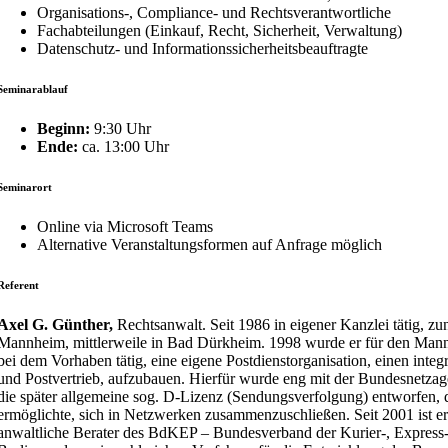
Organisations-, Compliance- und Rechtsverantwortliche
Fachabteilungen (Einkauf, Recht, Sicherheit, Verwaltung)
Datenschutz- und Informationssicherheitsbeauftragte
Seminarablauf
Beginn:
9:30 Uhr
Ende:
ca. 13:00 Uhr
Seminarort
Online via Microsoft Teams
Alternative Veranstaltungsformen auf Anfrage möglich
Referent
Axel G. Günther,
Rechtsanwalt. Seit 1986 in eigener Kanzlei tätig, zu
Mannheim, mittlerweile in Bad Dürkheim. 1998 wurde er für den Ma
bei dem Vorhaben tätig, eine eigene Postdienstorganisation, einen integr
und Postvertrieb, aufzubauen. Hierfür wurde eng mit der Bundesnetz
die später allgemeine sog. D-Lizenz (Sendungsverfolgung) entworfen, 
ermöglichte, sich in Netzwerken zusammenzuschließen. Seit 2001 ist er
anwaltliche Berater des BdKEP – Bundesverband der Kurier-, Express-,