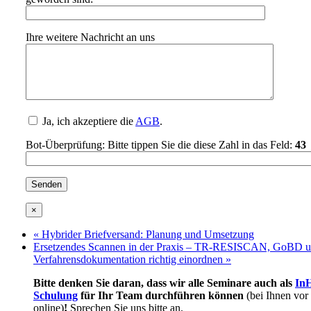
Ihre weitere Nachricht an uns
Ja, ich akzeptiere die
AGB
.
Bot-Überprüfung: Bitte tippen Sie die diese Zahl in das Feld:
43
×
«
Hybrider Briefversand: Planung und Umsetzung
Ersetzendes Scannen in der Praxis – TR-RESISCAN, GoBD 
Verfahrensdokumentation richtig einordnen
»
Bitte denken Sie daran, dass wir alle Seminare auch als
In
Schulung
für Ihr Team durchführen können
(bei Ihnen vor
online)
!
Sprechen Sie uns bitte an.