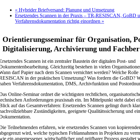
«
Hybrider Briefversand: Planung und Umsetzung
Ersetzendes Scannen in der Praxis – TR-RESISCAN, GoBD 
Verfahrensdokumentation richtig einordnen
»
Orientierungsseminar für Organisation, Pos
Digitalisierung, Archivierung und Fachber
Ersetzendes Scannen ist ein zentraler Baustein der digitalen Post- und
Dokumentenbearbeitung. Gleichzeitig bestehen in vielen Organisatione
Wann darf Papier nach dem Scannen vernichtet werden? Welche Rolle s
RESISCAN in der praktischen Umsetzung? Was fordern die GoBD? 
haben Verfahrensdokumentation, DMS, Archivfunktion und Postordnu
Das Online-Seminar ordnet die wichtigsten rechtlichen, organisatorisc
technischen Anforderungen praxisnah ein. Im Mittelpunkt steht dabei ein
Blick auf das Gesamtverfahren: Ersetzendes Scannen gelingt durch klar
nachvollziehbare Zuständigkeiten, geeignete Qualitätssicherung und ein
Dokumentation.
Die Teilnehmenden erfahren, wie ersetzendes Scannen von kopierend
abgegrenzt wird, welche typischen Fehlannahmen in Projekten zu verm
wie ein angemessener, wirtschaftlicher und prüfbarer Prozess gestaltet