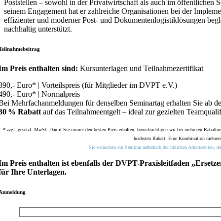
Poststellen – sowohl in der Privatwirtschaft als auch im öffentlichen S
seinem Engagement hat er zahlreiche Organisationen bei der Impleme
effizienter und moderner Post- und Dokumentenlogistiklösungen begl
nachhaltig unterstützt.
Teilnahmebeitrag
Im Preis enthalten sind:
Kursunterlagen und Teilnahmezertifikat
390,- Euro* | Vorteilspreis (für Mitglieder im DVPT e.V.)
490,- Euro* | Normalpreis
Bei Mehrfachanmeldungen für denselben Seminartag erhalten Sie ab de
30 % Rabatt
auf das Teilnahmeentgelt – ideal zur gezielten Teamqualif
* zzgl. gesetzl. MwSt. Damit Sie immer den besten Preis erhalten, berücksichtigen wir bei mehreren Rabattm
höchsten Rabatt. Eine Kombination mehrerer
Sie wünschen ein Seminar außerhalb der üblichen Arbeitszeiten, da
Im Preis enthalten ist ebenfalls der DVPT-Praxisleitfaden „Erset
für Ihre Unterlagen.
Anmeldung