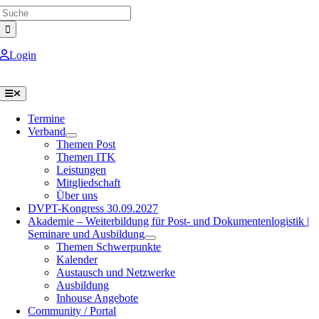
Search
Skip
for:
to
content
Login
Toggle
Navigation
Termine
Verband
Themen Post
Themen ITK
Leistungen
Mitgliedschaft
Über uns
DVPT-Kongress 30.09.2027
Akademie – Weiterbildung für Post- und Dokumentenlogistik |
Seminare und Ausbildung
Themen Schwerpunkte
Kalender
Austausch und Netzwerke
Ausbildung
Inhouse Angebote
Community / Portal