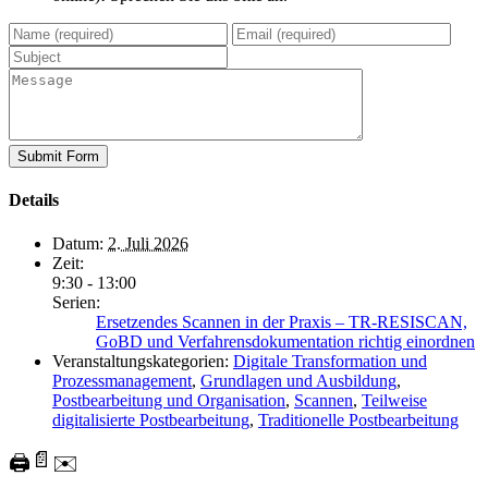
Details
Datum:
2. Juli 2026
Zeit:
9:30 - 13:00
Serien:
Ersetzendes Scannen in der Praxis – TR-RESISCAN,
GoBD und Verfahrensdokumentation richtig einordnen
Veranstaltungskategorien:
Digitale Transformation und
Prozessmanagement
,
Grundlagen und Ausbildung
,
Postbearbeitung und Organisation
,
Scannen
,
Teilweise
digitalisierte Postbearbeitung
,
Traditionelle Postbearbeitung
📄
🖨️
✉️