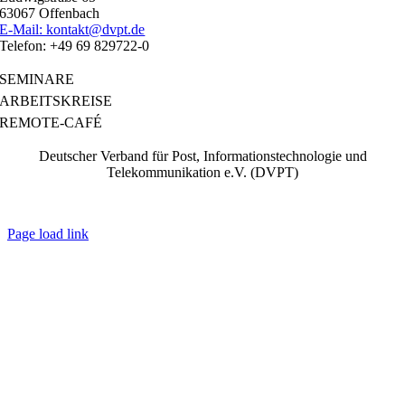
63067 Offenbach
E-Mail: kontakt@dvpt.de
Telefon: +49 69 829722-0
SEMINARE
ARBEITSKREISE
REMOTE-CAFÉ
Deutscher Verband für Post, Informationstechnologie und
Telekommunikation e.V. (DVPT)
IMPRESSUM
|
DATENSCHUTZ
|
AGB
Page load link
Go
to
Top