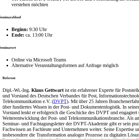
verstehen möchten
Seminarablauf
Beginn:
9:30 Uhr
Ende:
ca. 13:00 Uhr
Seminarort
Online via Microsoft Teams
Alternative Veranstaltungsformen auf Anfrage möglich
Referent
Dipl.-Wi.-Ing.
Klaus Gettwart
ist ein erfahrener Experte für Postst
und Vorstand des Deutschen Verbandes für Post, Informationstechnol
Telekommunikation e.V. (
DVPT
). Mit über 25 Jahren Branchenerfahr
über fundiertes Wissen in der Post- und Dokumentenlogistik. In seine
Vorstand lenkt er erfolgreich die Geschicke des DVPT und engagiert s
Weiterentwicklung der Post- und Telekommunikationsbranche. Als a
Seminar- und Fachtagungsleiter der DVPT-Akademie gibt er sein pra
Fachwissen an Fachleute und Unternehmen weiter. Seine Expertise u
insbesondere die Transformation analoger Prozesse zu digitalen Lösu