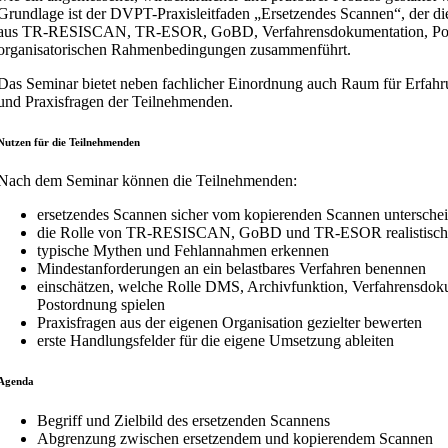
Grundlage ist der DVPT-Praxisleitfaden „Ersetzendes Scannen“, der d
aus TR-RESISCAN, TR-ESOR, GoBD, Verfahrensdokumentation, Po
organisatorischen Rahmenbedingungen zusammenführt.
Das Seminar bietet neben fachlicher Einordnung auch Raum für Erfah
und Praxisfragen der Teilnehmenden.
Nutzen für die Teilnehmenden
Nach dem Seminar können die Teilnehmenden:
ersetzendes Scannen sicher vom kopierenden Scannen untersche
die Rolle von TR-RESISCAN, GoBD und TR-ESOR realistisch
typische Mythen und Fehlannahmen erkennen
Mindestanforderungen an ein belastbares Verfahren benennen
einschätzen, welche Rolle DMS, Archivfunktion, Verfahrensdok
Postordnung spielen
Praxisfragen aus der eigenen Organisation gezielter bewerten
erste Handlungsfelder für die eigene Umsetzung ableiten
Agenda
Begriff und Zielbild des ersetzenden Scannens
Abgrenzung zwischen ersetzendem und kopierendem Scannen