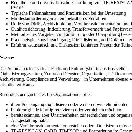
Rechtliche und organisatorische Einordnung von TR-RESISC
ESOR
Typische Fehlannahmen und Praxisrisiken bei der Umsetzung
Mindestanforderungen an ein belastbares Verfahren
Rolle von DMS, Archivfunktion, Verfahrensdokumentation und 
Qualitätssicherung, Indexierung, Transfervermerk und Papierver
Methodisches Vorgehen zur Einführung oder Überprüfung beste
Praxisbeispiele aus Posteingang, Digitalisierung und Dokumenten
Erfahrungsaustausch und Diskussion konkreter Fragen der Teil
Zielgruppe
Das Seminar richtet sich an Fach- und Führungskräfte aus Poststellen,
Digitalisierungszentren, Zentralen Diensten, Organisation, IT, Doku
Archivierung, Compliance und Verwaltung – in Unternehmen ebenso w
öffentlichen Hand.
Besonders geeignet ist es für Organisationen, die:
ihren Posteingang digitalisieren oder weiterentwickeln möchten
Papieroriginale künftig reduzieren oder vernichten möchten
bereits scannen, aber Unsicherheiten zur rechtlichen und organis
Ausgestaltung haben
eine Verfahrensdokumentation erstellen oder aktualisieren müsse
TR-RESISCAN, GoBD, TR-ESOR und Postordnung im Gesam