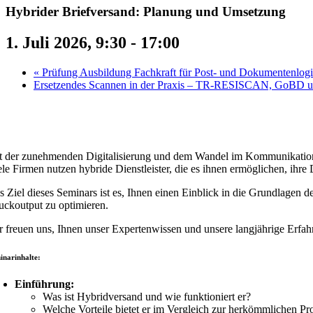
Hybrider Briefversand: Planung und Umsetzung
1. Juli 2026, 9:30
-
17:00
«
Prüfung Ausbildung Fachkraft für Post- und Dokumentenlogi
Ersetzendes Scannen in der Praxis – TR-RESISCAN, GoBD un
t der zunehmenden Digitalisierung und dem Wandel im Kommunikationsv
ele Firmen nutzen hybride Dienstleister, die es ihnen ermöglichen, ihr
s Ziel dieses Seminars ist es, Ihnen einen Einblick in die Grundlagen 
uckoutput zu optimieren.
r freuen uns, Ihnen unser Expertenwissen und unsere langjährige Erfa
inarinhalte:
Einführung:
Was ist Hybridversand und wie funktioniert er?
Welche Vorteile bietet er im Vergleich zur herkömmlichen Pr