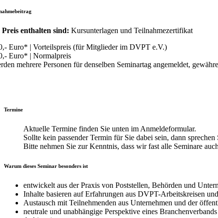
lnahmebeitrag
 Preis enthalten sind:
Kursunterlagen und Teilnahmezertifikat
0,- Euro* | Vorteilspreis (für Mitglieder im DVPT e.V.)
0,- Euro* | Normalpreis
rden mehrere Personen für denselben Seminartag angemeldet, gewähre
Termine
Aktuelle Termine finden Sie unten im Anmeldeformular.
Sollte kein passender Termin für Sie dabei sein, dann sprechen S
Bitte nehmen Sie zur Kenntnis, dass wir fast alle Seminare auc
Warum dieses Seminar besonders ist
entwickelt aus der Praxis von Poststellen, Behörden und Unte
Inhalte basieren auf Erfahrungen aus DVPT-Arbeitskreisen und
Austausch mit Teilnehmenden aus Unternehmen und der öffen
neutrale und unabhängige Perspektive eines Branchenverbands