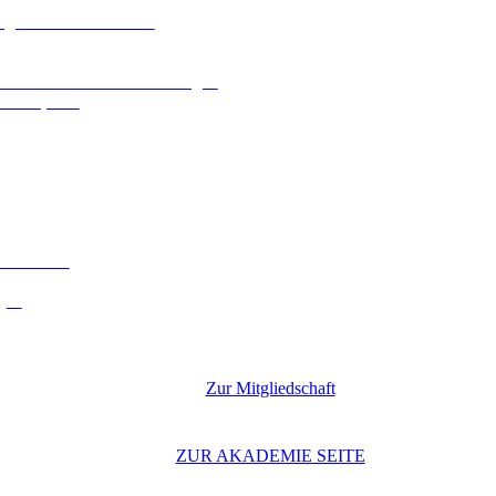
ologien und Kennzahlen
n und behördlichen Zustellungen
che Aspekte
 Leitfaden
gen
Zur Mitgliedschaft
ZUR AKADEMIE SEITE