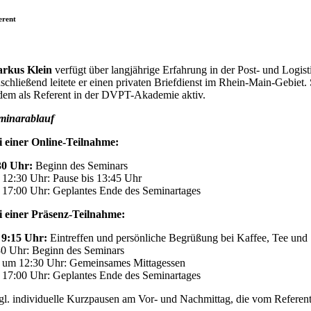
erent
rkus Klein
verfügt über langjährige Erfahrung in der Post- und Logis
schließend leitete er einen privaten Briefdienst im Rhein-Main-Gebiet
dem als Referent in der DVPT-Akademie aktiv.
minarablauf
i einer Online-Teilnahme:
30 Uhr:
Beginn des Seminars
. 12:30 Uhr: Pause bis 13:45 Uhr
. 17:00 Uhr: Geplantes Ende des Seminartages
i einer Präsenz-Teilnahme:
 9:15 Uhr:
Eintreffen und persönliche Begrüßung bei Kaffee, Tee und
30 Uhr: Beginn des Seminars
. um 12:30 Uhr: Gemeinsames Mittagessen
. 17:00 Uhr: Geplantes Ende des Seminartages
gl. individuelle Kurzpausen am Vor- und Nachmittag, die vom Referenten 