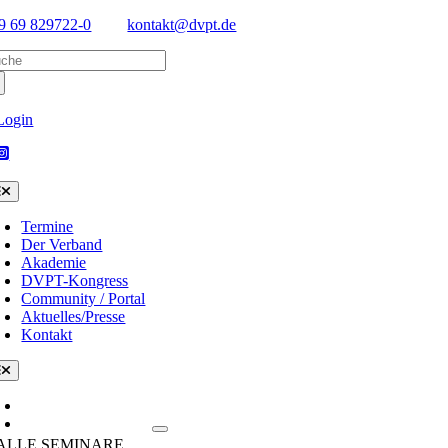
Skip
9 69 829722-0
kontakt@dvpt.de
to
arch
content
:
Login
oggle
avigation
Termine
Der Verband
Akademie
DVPT-Kongress
Community / Portal
Aktuelles/Presse
Kontakt
oggle
avigation
Termine/Kalender
Seminare & Themen
ALLE SEMINARE