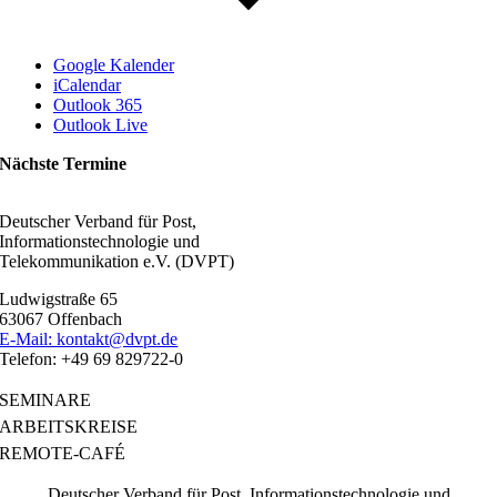
Google Kalender
iCalendar
Outlook 365
Outlook Live
Nächste Termine
Deutscher Verband für Post,
Informationstechnologie und
Telekommunikation e.V. (DVPT)
Ludwigstraße 65
63067 Offenbach
E-Mail: kontakt@dvpt.de
Telefon: +49 69 829722-0
SEMINARE
ARBEITSKREISE
REMOTE-CAFÉ
Deutscher Verband für Post, Informationstechnologie und