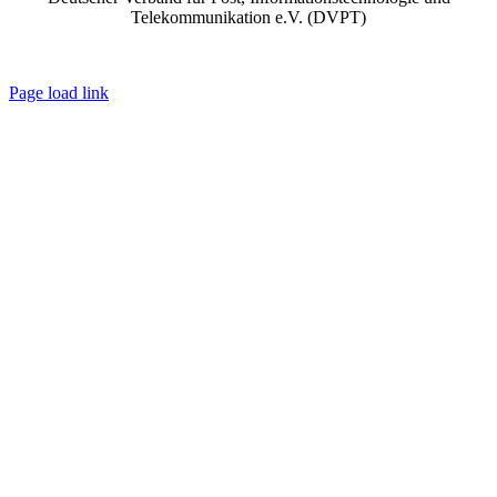
Telekommunikation e.V. (DVPT)
IMPRESSUM
|
DATENSCHUTZ
|
AGB
Page load link
Go
to
Top