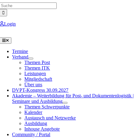
Search
Skip
for:
to
content
Login
Toggle
Navigation
Termine
Verband
Themen Post
Themen ITK
Leistungen
Mitgliedschaft
Über uns
DVPT-Kongress 30.09.2027
Akademie – Weiterbildung für Post- und Dokumentenlogistik |
Seminare und Ausbildung
Themen Schwerpunkte
Kalender
Austausch und Netzwerke
Ausbildung
Inhouse Angebote
Community / Portal