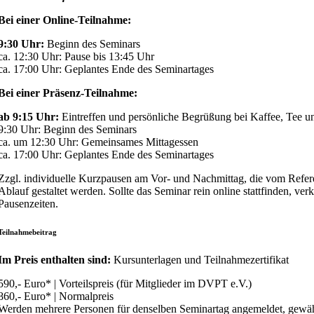
Bei einer Online-Teilnahme:
9:30 Uhr:
Beginn des Seminars
ca. 12:30 Uhr: Pause bis 13:45 Uhr
ca. 17:00 Uhr: Geplantes Ende des Seminartages
Bei einer Präsenz-Teilnahme:
ab 9:15 Uhr:
Eintreffen und persönliche Begrüßung bei Kaffee, Tee u
9:30 Uhr: Beginn des Seminars
ca. um 12:30 Uhr: Gemeinsames Mittagessen
ca. 17:00 Uhr: Geplantes Ende des Seminartages
Zzgl. individuelle Kurzpausen am Vor- und Nachmittag, die vom Refer
Ablauf gestaltet werden. Sollte das Seminar rein online stattfinden, ver
Pausenzeiten.
Teilnahmebeitrag
Im Preis enthalten sind:
Kursunterlagen und Teilnahmezertifikat
590,- Euro* | Vorteilspreis (für Mitglieder im DVPT e.V.)
860,- Euro* | Normalpreis
Werden mehrere Personen für denselben Seminartag angemeldet, gewäh