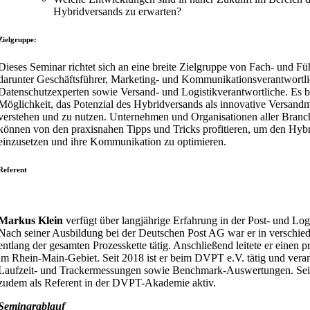
Hybridversands zu erwarten?
Zielgruppe:
Dieses Seminar richtet sich an eine breite Zielgruppe von Fach- und Fü
darunter Geschäftsführer, Marketing- und Kommunikationsverantwortli
Datenschutzexperten sowie Versand- und Logistikverantwortliche. Es bi
Möglichkeit, das Potenzial des Hybridversands als innovative Versand
verstehen und zu nutzen. Unternehmen und Organisationen aller Bran
können von den praxisnahen Tipps und Tricks profitieren, um den Hybr
einzusetzen und ihre Kommunikation zu optimieren.
Referent
Markus Klein
verfügt über langjährige Erfahrung in der Post- und Log
Nach seiner Ausbildung bei der Deutschen Post AG war er in verschie
entlang der gesamten Prozesskette tätig. Anschließend leitete er einen p
im Rhein-Main-Gebiet. Seit 2018 ist er beim DVPT e.V. tätig und veran
Laufzeit- und Trackermessungen sowie Benchmark-Auswertungen. Seit 
zudem als Referent in der DVPT-Akademie aktiv.
Seminarablauf