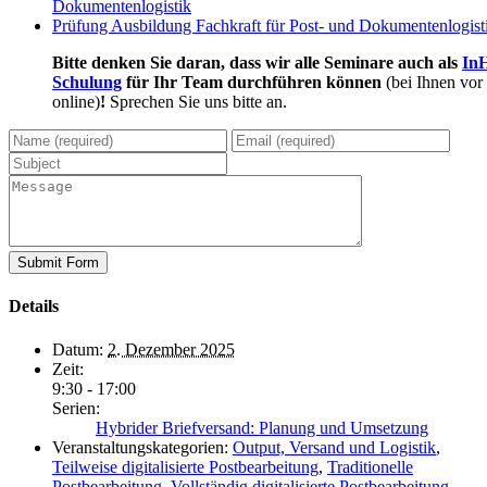
Dokumentenlogistik
Prüfung Ausbildung Fachkraft für Post- und Dokumentenlogis
Bitte denken Sie daran, dass wir alle Seminare auch als
In
Schulung
für Ihr Team durchführen können
(bei Ihnen vor
online)
!
Sprechen Sie uns bitte an.
Details
Datum:
2. Dezember 2025
Zeit:
9:30 - 17:00
Serien:
Hybrider Briefversand: Planung und Umsetzung
Veranstaltungskategorien:
Output, Versand und Logistik
,
Teilweise digitalisierte Postbearbeitung
,
Traditionelle
Postbearbeitung
,
Vollständig digitalisierte Postbearbeitung