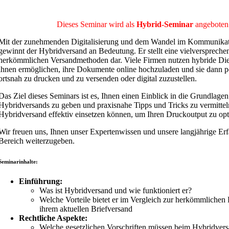
Dieses Seminar wird als
Hybrid-Seminar
angeboten
Mit der zunehmenden Digitalisierung und dem Wandel im Kommunikat
gewinnt der Hybridversand an Bedeutung. Er stellt eine vielverspreche
herkömmlichen Versandmethoden dar. Viele Firmen nutzen hybride Diens
ihnen ermöglichen, ihre Dokumente online hochzuladen und sie dann p
ortsnah zu drucken und zu versenden oder digital zuzustellen.
Das Ziel dieses Seminars ist es, Ihnen einen Einblick in die Grundlagen
Hybridversands zu geben und praxisnahe Tipps und Tricks zu vermittel
Hybridversand effektiv einsetzen können, um Ihren Druckoutput zu opt
Wir freuen uns, Ihnen unser Expertenwissen und unsere langjährige Er
Bereich weiterzugeben.
Seminarinhalte:
Einführung:
Was ist Hybridversand und wie funktioniert er?
Welche Vorteile bietet er im Vergleich zur herkömmlichen
ihrem aktuellen Briefversand
Rechtliche Aspekte:
Welche gesetzlichen Vorschriften müssen beim Hybridvers