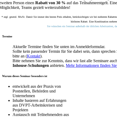
zweiten Person einen
Rabatt von 30 %
auf das Teilnahmeentgelt. Eine
Möglichkeit, Teams gezielt weiterzubilden!
* zzgl. gesetzl. MwSt. Damit Sie immer den besten Preis erhalten, berücksichtigen wir bei mehreren Rabattm
höchsten Rabatt. Eine Kombination mehrerer
Sie wünschen ein Seminar außerhalb der üblichen Arbeitszeiten, da
Termine
Aktuelle Termine finden Sie unten im Anmeldeformular.
Sollte kein passender Termin für Sie dabei sein, dann sprechen 
bitte an (
Kontakt
).
Bitte nehmen Sie zur Kenntnis, dass wir fast alle Seminare auch
Inhouse-Schulungen
anbieten.
Mehr Informationen finden Sie 
Warum dieses Seminar besonders ist
entwickelt aus der Praxis von
Poststellen, Behörden und
Unternehmen
Inhalte basieren auf Erfahrungen
aus DVPT-Arbeitskreisen und
Projekten
Austausch mit Teilnehmenden aus