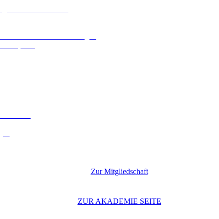
ologien und Kennzahlen
n und behördlichen Zustellungen
che Aspekte
 Leitfaden
gen
Zur Mitgliedschaft
ZUR AKADEMIE SEITE