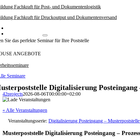
ildung Fachkraft für Post- und Dokumentenlogistik
ildung Fachkraft für Druckoutput und Dokumentenversand
Weiterbildungsworkshops
Inhouse Angebote
n Sie das perfekte Seminar für Ihre Poststelle
OUSE ANGEBOTE
rheitsseminare
lle Seminare
usterpoststelle Digitalisierung Posteingan
42projects
2026-08-06T00:00:00+02:00
« Alle Veranstaltungen
Veranstaltungsserie:
Digitalisierung Posteingang – Musterpoststel
Musterpoststelle Digitalisierung Posteingang – Proze