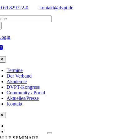
Skip
9 69 829722-0
kontakt@dvpt.de
to
arch
content
:
Login
oggle
avigation
Termine
Der Verband
Akademie
DVPT-Kongress
Community / Portal
Aktuelles/Presse
Kontakt
oggle
avigation
Termine/Kalender
Seminare & Themen
ALLE SEMINARE