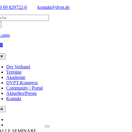
Skip
9 69 829722-0
kontakt@dvpt.de
to
arch
content
:
Login
oggle
avigation
Der Verband
Termine
Akademie
DVPT-Kongress
Community / Portal
Aktuelles/Presse
Kontakt
oggle
avigation
Termine/Kalender
Seminare & Themen
ALLE SEMINARE