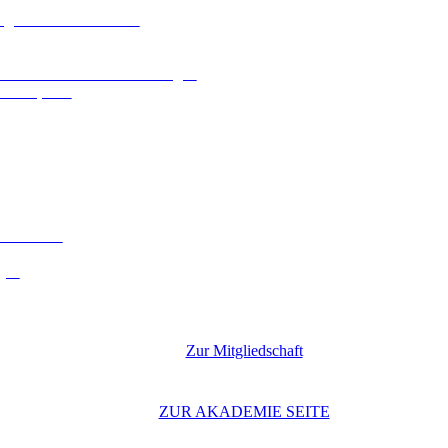
ologien und Kennzahlen
n und behördlichen Zustellungen
che Aspekte
 Leitfaden
gen
Zur Mitgliedschaft
ZUR AKADEMIE SEITE