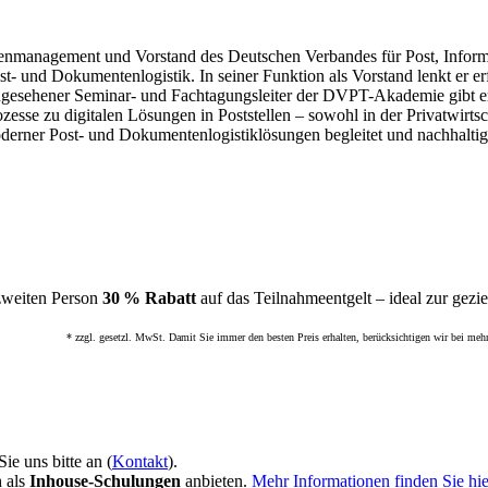
tellenmanagement und Vorstand des Deutschen Verbandes für Post, Infor
st- und Dokumentenlogistik. In seiner Funktion als Vorstand lenkt er e
gesehener Seminar- und Fachtagungsleiter der DVPT-Akademie gibt er
zesse zu digitalen Lösungen in Poststellen – sowohl in der Privatwirts
derner Post- und Dokumentenlogistiklösungen begleitet und nachhaltig 
zweiten Person
30 % Rabatt
auf das Teilnahmeentgelt – ideal zur gezi
* zzgl. gesetzl. MwSt. Damit Sie immer den besten Preis erhalten, berücksichtigen wir bei meh
ie uns bitte an (
Kontakt
).
h als
Inhouse-Schulungen
anbieten.
Mehr Informationen finden Sie hie