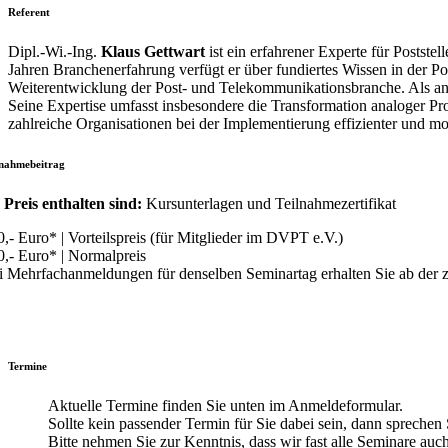
Referent
Dipl.-Wi.-Ing.
Klaus Gettwart
ist ein erfahrener Experte für Posts
Jahren Branchenerfahrung verfügt er über fundiertes Wissen in der Po
Weiterentwicklung der Post- und Telekommunikationsbranche. Als an
Seine Expertise umfasst insbesondere die Transformation analoger Pro
zahlreiche Organisationen bei der Implementierung effizienter und mo
lnahmebeitrag
 Preis enthalten sind:
Kursunterlagen und Teilnahmezertifikat
0,- Euro* | Vorteilspreis (für Mitglieder im DVPT e.V.)
0,- Euro* | Normalpreis
i Mehrfachanmeldungen für denselben Seminartag erhalten Sie ab der 
Termine
Aktuelle Termine finden Sie unten im Anmeldeformular.
Sollte kein passender Termin für Sie dabei sein, dann sprechen S
Bitte nehmen Sie zur Kenntnis, dass wir fast alle Seminare auc