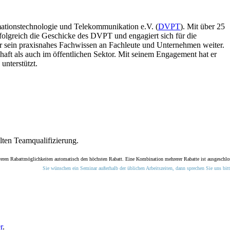
mationstechnologie und Telekommunikation e.V. (
DVPT
). Mit über 25
rfolgreich die Geschicke des DVPT und engagiert sich für die
 sein praxisnahes Fachwissen an Fachleute und Unternehmen weiter.
chaft als auch im öffentlichen Sektor. Mit seinem Engagement hat er
unterstützt.
elten Teamqualifizierung.
reren Rabattmöglichkeiten automatisch den höchsten Rabatt. Eine Kombination mehrerer Rabatte ist ausgeschlo
Sie wünschen ein Seminar außerhalb der üblichen Arbeitszeiten, dann sprechen Sie uns bitt
r
.