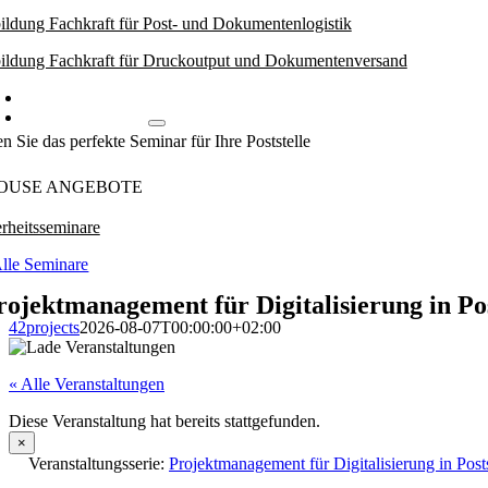
ildung Fachkraft für Post- und Dokumentenlogistik
ildung Fachkraft für Druckoutput und Dokumentenversand
Weiterbildungsworkshops
Inhouse Angebote
n Sie das perfekte Seminar für Ihre Poststelle
OUSE ANGEBOTE
rheitsseminare
lle Seminare
rojektmanagement für Digitalisierung in Pos
42projects
2026-08-07T00:00:00+02:00
« Alle Veranstaltungen
Diese Veranstaltung hat bereits stattgefunden.
×
Veranstaltungsserie:
Projektmanagement für Digitalisierung in Posts