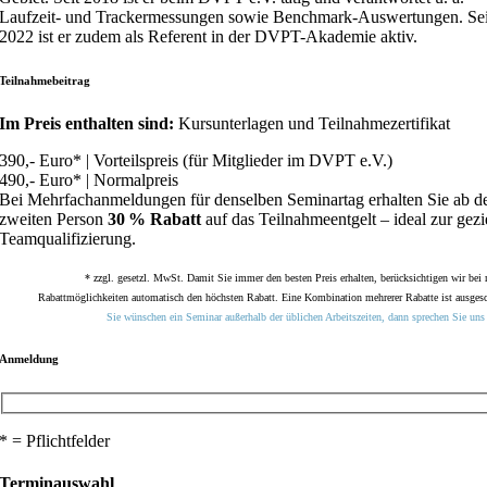
Laufzeit- und Trackermessungen sowie Benchmark-Auswertungen. Sei
2022 ist er zudem als Referent in der DVPT-Akademie aktiv.
Teilnahmebeitrag
Im Preis enthalten sind:
Kursunterlagen und Teilnahmezertifikat
390,- Euro* | Vorteilspreis (für Mitglieder im DVPT e.V.)
490,- Euro* | Normalpreis
Bei Mehrfachanmeldungen für denselben Seminartag erhalten Sie ab d
zweiten Person
30 % Rabatt
auf das Teilnahmeentgelt – ideal zur gezi
Teamqualifizierung.
* zzgl. gesetzl. MwSt. Damit Sie immer den besten Preis erhalten, berücksichtigen wir bei
Rabattmöglichkeiten automatisch den höchsten Rabatt. Eine Kombination mehrerer Rabatte ist ausges
Sie wünschen ein Seminar außerhalb der üblichen Arbeitszeiten, dann sprechen Sie uns 
Anmeldung
* = Pflichtfelder
Terminauswahl