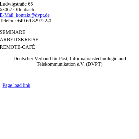
Ludwigstraße 65
63067 Offenbach
E-Mail: kontakt@dvpt.de
Telefon: +49 69 829722-0
SEMINARE
ARBEITSKREISE
REMOTE-CAFÉ
Deutscher Verband für Post, Informationstechnologie und
Telekommunikation e.V. (DVPT)
IMPRESSUM
|
DATENSCHUTZ
|
AGB
Page load link
Go
to
Top