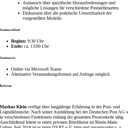
Austausch über spezifische Herausforderungen und
mögliche Lösungen für verschiedene Poststellenarten.
Diskussion über die praktische Umsetzbarkeit der
vorgestellten Modelle.
Seminarablauf
Beginn:
9:30 Uhr
Ende:
ca. 13:00 Uhr
Seminarort
Online via Microsoft Teams
Alternative Veranstaltungsformen auf Anfrage möglich
Referent
Markus Klein
verfügt über langjährige Erfahrung in der Post- und
Logistikbranche. Nach seiner Ausbildung bei der Deutschen Post AG w
in verschiedenen Funktionen entlang der gesamten Prozesskette tätig.
Anschließend leitete er einen privaten Briefdienst im Rhein-Main-
Gebiet. Seit 2018 ist er beim DVPT e.V. tätig und verantwortet u. a.