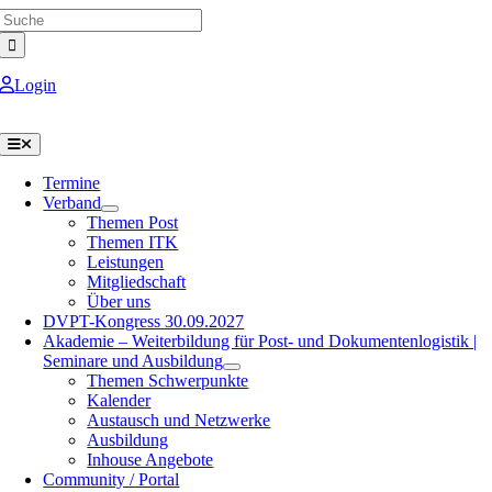
Search
Skip
for:
to
content
Login
Toggle
Navigation
Termine
Verband
Themen Post
Themen ITK
Leistungen
Mitgliedschaft
Über uns
DVPT-Kongress 30.09.2027
Akademie – Weiterbildung für Post- und Dokumentenlogistik |
Seminare und Ausbildung
Themen Schwerpunkte
Kalender
Austausch und Netzwerke
Ausbildung
Inhouse Angebote
Community / Portal