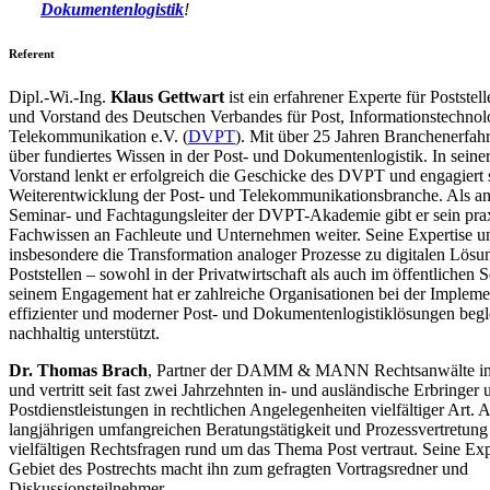
Dokumentenlogistik
!
Referent
Dipl.-Wi.-Ing.
Klaus Gettwart
ist ein erfahrener Experte für Postst
und Vorstand des Deutschen Verbandes für Post, Informationstechnol
Telekommunikation e.V. (
DVPT
). Mit über 25 Jahren Branchenerfahr
über fundiertes Wissen in der Post- und Dokumentenlogistik. In seine
Vorstand lenkt er erfolgreich die Geschicke des DVPT und engagiert s
Weiterentwicklung der Post- und Telekommunikationsbranche. Als a
Seminar- und Fachtagungsleiter der DVPT-Akademie gibt er sein pra
Fachwissen an Fachleute und Unternehmen weiter. Seine Expertise u
insbesondere die Transformation analoger Prozesse zu digitalen Lösu
Poststellen – sowohl in der Privatwirtschaft als auch im öffentlichen S
seinem Engagement hat er zahlreiche Organisationen bei der Impleme
effizienter und moderner Post- und Dokumentenlogistiklösungen begl
nachhaltig unterstützt.
Dr. Thomas Brach
, Partner der DAMM & MANN Rechtsanwälte in
und vertritt seit fast zwei Jahrzehnten in- und ausländische Erbringer
Postdienstleistungen in rechtlichen Angelegenheiten vielfältiger Art. 
langjährigen umfangreichen Beratungstätigkeit und Prozessvertretung 
vielfältigen Rechtsfragen rund um das Thema Post vertraut. Seine Ex
Gebiet des Postrechts macht ihn zum gefragten Vortragsredner und
Diskussionsteilnehmer.