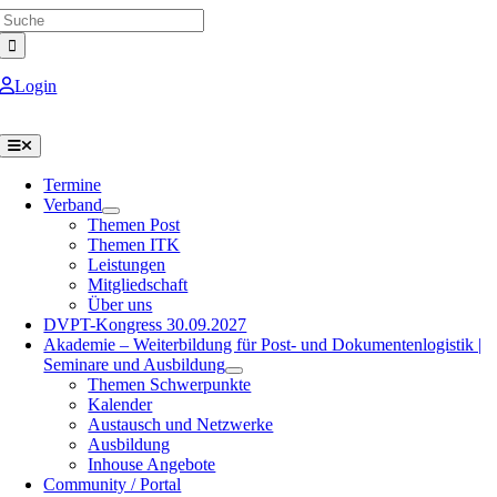
Search
Skip
for:
to
content
Login
Toggle
Navigation
Termine
Verband
Themen Post
Themen ITK
Leistungen
Mitgliedschaft
Über uns
DVPT-Kongress 30.09.2027
Akademie – Weiterbildung für Post- und Dokumentenlogistik |
Seminare und Ausbildung
Themen Schwerpunkte
Kalender
Austausch und Netzwerke
Ausbildung
Inhouse Angebote
Community / Portal