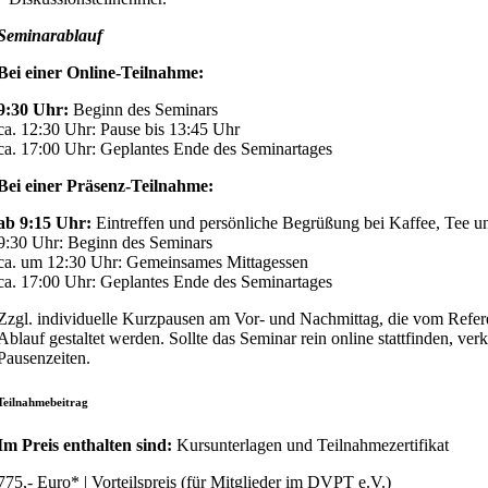
Seminarablauf
Bei einer Online-Teilnahme:
9:30 Uhr:
Beginn des Seminars
ca. 12:30 Uhr: Pause bis 13:45 Uhr
ca. 17:00 Uhr: Geplantes Ende des Seminartages
Bei einer Präsenz-Teilnahme:
ab 9:15 Uhr:
Eintreffen und persönliche Begrüßung bei Kaffee, Tee u
9:30 Uhr: Beginn des Seminars
ca. um 12:30 Uhr: Gemeinsames Mittagessen
ca. 17:00 Uhr: Geplantes Ende des Seminartages
Zzgl. individuelle Kurzpausen am Vor- und Nachmittag, die vom Refer
Ablauf gestaltet werden. Sollte das Seminar rein online stattfinden, ver
Pausenzeiten.
Teilnahmebeitrag
Im Preis enthalten sind:
Kursunterlagen und Teilnahmezertifikat
775,- Euro* | Vorteilspreis (für Mitglieder im DVPT e.V.)