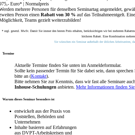
975,- Euro* | Normalpreis
Werden mehrere Personen für denselben Seminartag angemeldet, gewäh
zweiten Person einen
Rabatt von 30 %
auf das Teilnahmeentgelt. Eine
Möglichkeit, Teams gezielt weiterzubilden!
* zzgl. gesetzl. MwSt. Damit Sie immer den besten Preis erhalten, berücksichtigen wir bei mehreren Rabattm
höchsten Rabatt. Eine Kombination mehrerer
Sie wünschen ein Seminar außerhalb der üblichen Arbeitszeiten, da
Termine
Aktuelle Termine finden Sie unten im Anmeldeformular.
Sollte kein passender Termin für Sie dabei sein, dann sprechen 
bitte an (
Kontakt
).
Bitte nehmen Sie zur Kenntnis, dass wir fast alle Seminare auch
Inhouse-Schulungen
anbieten.
Mehr Informationen finden Sie 
Warum dieses Seminar besonders ist
entwickelt aus der Praxis von
Poststellen, Behörden und
Unternehmen
Inhalte basieren auf Erfahrungen
aus DVPT-Arbeitskreisen und