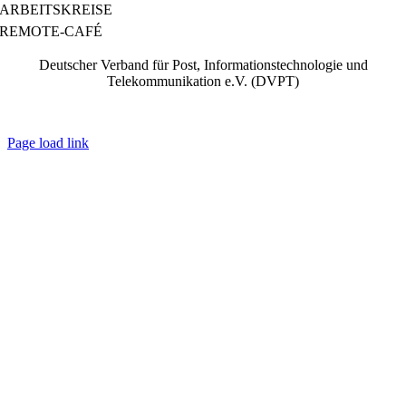
ARBEITSKREISE
REMOTE-CAFÉ
Deutscher Verband für Post, Informationstechnologie und
Telekommunikation e.V. (DVPT)
IMPRESSUM
|
DATENSCHUTZ
|
AGB
Page load link
Go
to
Top