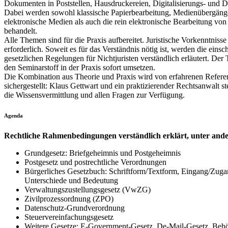
Dokumenten in Poststellen, Hausdruckereien, Digitalisierungs- und D
Dabei werden sowohl klassische Papierbearbeitung, Medienübergäng
elektronische Medien als auch die rein elektronische Bearbeitung v
behandelt.
Alle Themen sind für die Praxis aufbereitet. Juristische Vorkenntnisse
erforderlich. Soweit es für das Verständnis nötig ist, werden die einsc
gesetzlichen Regelungen für Nichtjuristen verständlich erläutert. Der
den Seminarstoff in der Praxis sofort umsetzen.
Die Kombination aus Theorie und Praxis wird von erfahrenen Refere
sichergestellt: Klaus Gettwart und ein praktizierender Rechtsanwalt s
die Wissensvermittlung und allen Fragen zur Verfügung.
Agenda
Rechtliche Rahmenbedingungen verständlich erklärt, unter and
Grundgesetz: Briefgeheimnis und Postgeheimnis
Postgesetz und postrechtliche Verordnungen
Bürgerliches Gesetzbuch: Schriftform/Textform, Eingang/Zuga
Unterschiede und Bedeutung
Verwaltungszustellungsgesetz (VwZG)
Zivilprozessordnung (ZPO)
Datenschutz-Grundverordnung
Steuervereinfachungsgesetz
Weitere Gesetze: E-Government-Gesetz, De-Mail-Gesetz, Beh