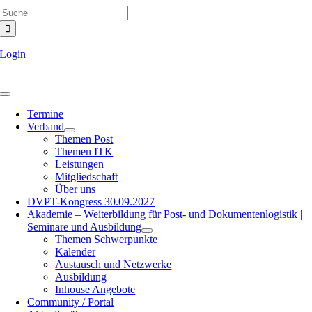
Search
Skip
for:
to
content
Login
Toggle
Navigation
Termine
Verband
Themen Post
Themen ITK
Leistungen
Mitgliedschaft
Über uns
DVPT-Kongress 30.09.2027
Akademie – Weiterbildung für Post- und Dokumentenlogistik |
Seminare und Ausbildung
Themen Schwerpunkte
Kalender
Austausch und Netzwerke
Ausbildung
Inhouse Angebote
Community / Portal